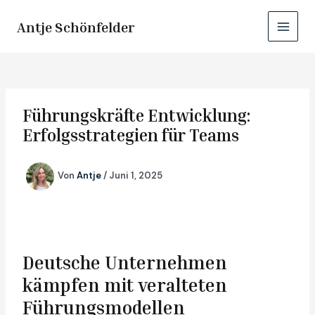
Zum
Main
Inhalt
Antje Schönfelder
Menu
springen
Führungskräfte Entwicklung:
Erfolgsstrategien für Teams
Von
Antje
/
Juni 1, 2025
Deutsche Unternehmen
kämpfen mit veralteten
Führungsmodellen