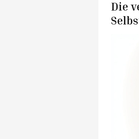
Die v
Selb