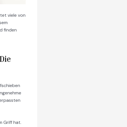
tet viele von
esem
d finden
Die
ufschieben
unangenehme
verpassten
 Griff hat.