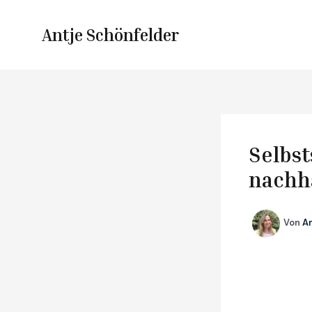
Zum
Inhalt
Antje Schönfelder
springen
Selbst
nachha
Von
A