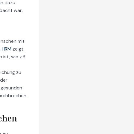
nn dazu
edacht war,
enschen mit
n
HRM
zeigt,
st, wie z.B.
eichung zu
 der
d gesunden
durchbrechen.
chen