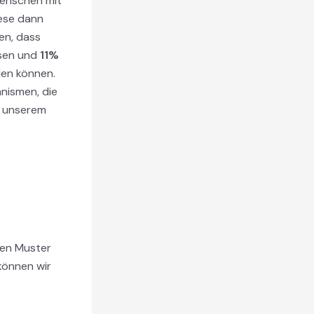
enschen mit
iese dann
en, dass
isen und
11%
den können.
ismen, die
f unserem
nen Muster
können wir