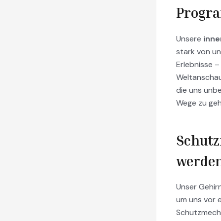
Progr
Unsere
inne
stark von un
Erlebnisse –
Weltanschau
die uns unbe
Wege zu geh
Schutz
werde
Unser Gehirn
um uns vor 
Schutzmecha