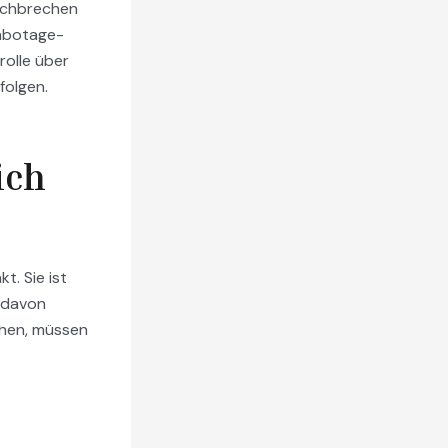
urchbrechen
Sabotage-
rolle über
folgen.
ich
t. Sie ist
 davon
chen, müssen