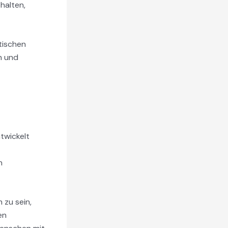
halten,
tischen
n und
twickelt
n
 zu sein,
en