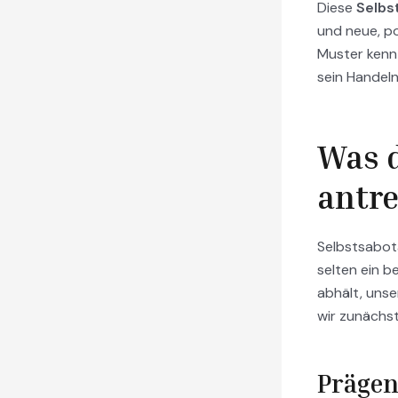
Diese
Selbs
und neue, po
Muster kennt
sein Handeln
Was d
antre
Selbstsabota
selten ein 
abhält, unse
wir zunächst
Prägen