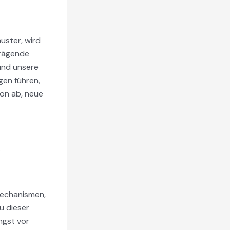
uster, wird
prägende
 und unsere
gen führen,
von ab, neue
n
zmechanismen,
u dieser
ngst vor