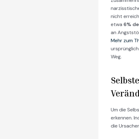
Zusammenhan
narzisstisch
nicht erreic
etwa
6% de
an Angststö
Mehr zum Th
ursprünglic
Weg.
Selbste
Verän
Um die Selb
erkennen. I
die Ursachen